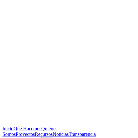
Inicio
Qué Hacemos
Quiénes
Somos
Proyectos
Recursos
Noticias
Transparencia